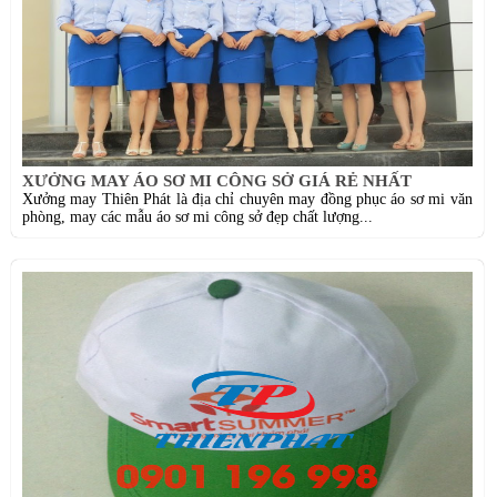
XƯỞNG MAY ÁO SƠ MI CÔNG SỞ GIÁ RẺ NHẤT
Xưởng may Thiên Phát là địa chỉ chuyên may đồng phục áo sơ mi văn
phòng, may các mẫu áo sơ mi công sở đẹp chất lượng...