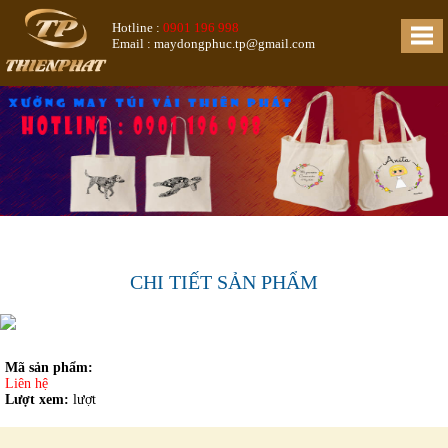
Hotline :
0901 196 998
Email : maydongphuc.tp@gmail.com
CHI TIẾT SẢN PHẨM
Mã sản phẩm:
Liên hệ
Lượt xem:
lượt