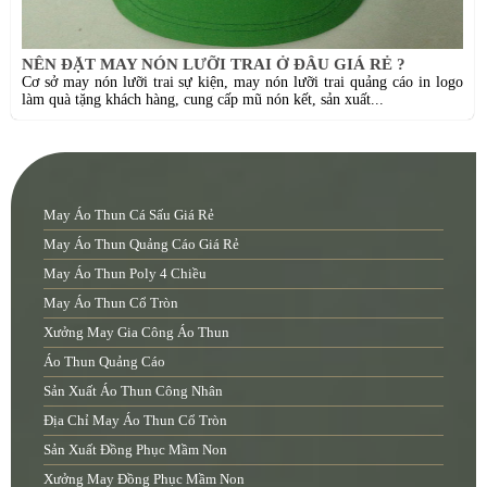
NÊN ĐẶT MAY NÓN LƯỠI TRAI Ở ĐÂU GIÁ RẺ ?
Cơ sở may nón lưỡi trai sự kiện, may nón lưỡi trai quảng cáo in logo
làm quà tặng khách hàng, cung cấp mũ nón kết, sản xuất...
May Áo Thun Cá Sấu Giá Rẻ
May Áo Thun Quảng Cáo Giá Rẻ
May Áo Thun Poly 4 Chiều
May Áo Thun Cổ Tròn
Xưởng May Gia Công Áo Thun
Áo Thun Quảng Cáo
Sản Xuất Áo Thun Công Nhân
Địa Chỉ May Áo Thun Cổ Tròn
Sản Xuất Đồng Phục Mầm Non
Xưởng May Đồng Phục Mầm Non