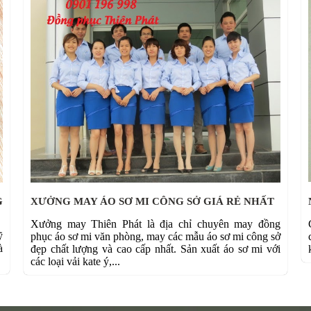
G
XƯỞNG MAY ÁO SƠ MI CÔNG SỞ GIÁ RẺ NHẤT
Xưởng may Thiên Phát là địa chỉ chuyên may đồng
ỹ
phục áo sơ mi văn phòng, may các mẫu áo sơ mi công sở
à
đẹp chất lượng và cao cấp nhất. Sản xuất áo sơ mi với
các loại vải kate ý,...