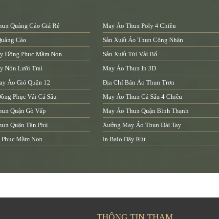
un Quảng Cáo Giá Rẻ
May Áo Thun Poly 4 Chiều
Quảng Cáo
Sản Xuất Áo Thun Công Nhân
y Đồng Phục Mầm Non
Sản Xuất Túi Vải Bố
 Nón Lưỡi Trai
May Áo Thun In 3D
ay Áo Gió Quận 12
Địa Chỉ Bán Áo Thun Trơn
ồng Phục Vải Cá Sấu
May Áo Thun Cá Sấu 4 Chiều
hun Quận Gò Vấp
May Áo Thun Quận Bình Thạnh
hun Quận Tân Phú
Xưởng May Áo Thun Dài Tay
 Phục Mầm Non
In Balo Dây Rút
THÔNG TIN THAM