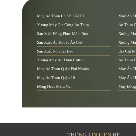
May Áo Thun Cá Sấu Giá Rẻ
May Áo Th
Xưởng May Gia Công Áo Thun
Áo Thun 
Sản Xuất Đồng Phục Mầm Non
Xưởng Ma
Sản Xuất Áo Khoác Áo Gió
Xưởng May
Sản Xuất Nón Tai Bèo
Địa Chỉ M
Xưởng May Áo Thun Cotton
Áo Thun Đ
May Áo Thun Quận Phú Nhuận
May Áo T
May Áo Thun Quận 10
May Áo T
Đồng Phục Mầm Non
May Đồng
THÔNG TIN LIÊN HỆ