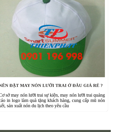
NÊN ĐẶT MAY NÓN LƯỠI TRAI Ở ĐÂU GIÁ RẺ ?
Cơ sở may nón lưỡi trai sự kiện, may nón lưỡi trai quảng
cáo in logo làm quà tặng khách hàng, cung cấp mũ nón
kết, sản xuất nón du lịch theo yêu cầu