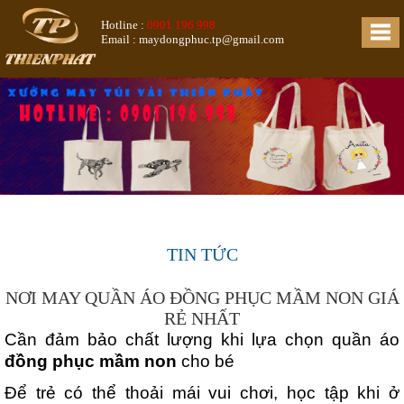
Hotline :
0901 196 998
Email : maydongphuc.tp@gmail.com
TIN TỨC
NƠI MAY QUẦN ÁO ĐỒNG PHỤC MẦM NON GIÁ
RẺ NHẤT
Cần đảm bảo chất lượng khi lựa chọn quần áo 
đồng phục mầm non
 cho bé
Để trẻ có thể thoải mái vui chơi, học tập khi ở 