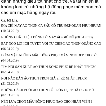
dành những điều tốt nhất cho trẻ, và tất nhiên là 
không loại trừ những bộ đồng phục mầm non mà 
các em mặc hằng ngày rồi.
Các bài khác
ĐỊA CHỈ MAY ÁO THUN CÁ SẤU CỔ TRỤ ĐẸP QUẬN PHÚ NHUẬN
(10.04.2019)
NHỮNG CHẤT LIỆU DÙNG ĐỂ MAY ÁO GIÓ NỮ
(08.04.2019)
BẤT NGỜ LỢI ÍCH TUYỆT VỜI TỪ CHIẾC ÁO THUN QUẢNG CÁO
(06.04.2019)
ĐIỂM MẶT NHỮNG MẪU ĐỒNG PHỤC MẦM NON ĐẸP CHO BÉ
(04.04.2019)
TÌM NƠI SẢN XUẤT ÁO THUN ĐỒNG PHỤC RẺ NHẤT TPHCM
(02.04.2019)
NƠI NÀO BÁN ÁO THUN TRƠN GIÁ SỈ RẺ NHẤT TPHCM
(31.03.2019)
NHỮNG CÁCH PHỐI ÁO THUN CỔ TRÒN ĐẸP NHẤT CHO NỮ
(02.03.2019)
NÊN LỰA CHỌN MẪU ĐỒNG PHỤC NÀO CHO NHÂN VIÊN ?