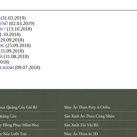
(31.03.2019)
(02.03.2019)
O NỮ
(13.10.2018)
N ?
1.10.2018)
29.09.2018)
(25.09.2018)
DÙ
(11.09.2018)
(31.08.2018)
ẤP
2018)
(09.07.2018)
H CHÁNH
un Quảng Cáo Giá Rẻ
May Áo Thun Poly 4 Chiều
Quảng Cáo
Sản Xuất Áo Thun Công Nhân
y Đồng Phục Mầm Non
Sản Xuất Túi Vải Bố
 Nón Lưỡi Trai
May Áo Thun In 3D