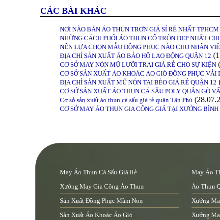
CÁC BÀI KHÁC
NƠI NÀO BÁN ÁO THUN TRƠN GIÁ SỈ RẺ NHẤT TPHCM
NHỮNG CÁCH PHỐI ÁO THUN CỔ TRÒN ĐẸP NHẤT CH
NÊN LỰA CHỌN MẪU ĐỒNG PHỤC NÀO CHO NHÂN VIÊ
(1
ĐỊA CHỈ SẢN XUẤT ÁO BẢO HỘ LAO ĐỘNG QUẬN 12
(
CƠ SỞ MAY NÓN MŨ LƯỠI TRAI GIÁ RẺ CHO SỰ KIỆN
CƠ SỞ SẢN XUẤT ÁO KHOÁC ÁO GIÓ ĐỒNG PHỤC VẢI 
ĐỊA CHỈ SẢN XUẤT MŨ NÓN TAI BÈO GIÁ RẺ QUẬN 12
CƠ SỞ SẢN XUẤT ÁO THUN CÁ SẤU POLY QUẬN GÒ V
(28.07.
Cơ sở sản xuất áo thun cá sấu giá rẻ quận Tân Phú
CƠ SỞ MAY ÁO THUN GIA CÔNG GIÁ TẠI XƯỞNG BÌN
May Áo Thun Cá Sấu Giá Rẻ
May Áo Th
Xưởng May Gia Công Áo Thun
Áo Thun 
Sản Xuất Đồng Phục Mầm Non
Xưởng Ma
Sản Xuất Áo Khoác Áo Gió
Xưởng May