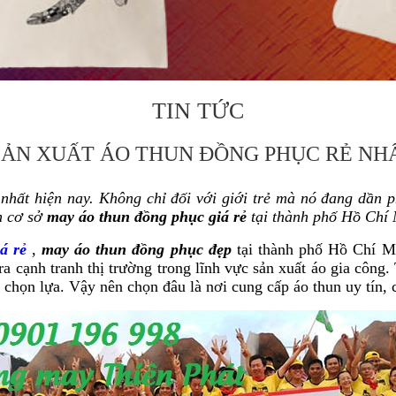
TIN TỨC
 SẢN XUẤT ÁO THUN ĐỒNG PHỤC RẺ NH
hất hiện nay. Không chỉ đối với giới trẻ mà nó đang dần phổ
ọn cơ sở
may áo thun đồng phục giá rẻ
tại thành phố Hồ Chí 
á rẻ
,
may áo thun đồng phục đẹp
tại thành phố Hồ Chí Mi
 cạnh tranh thị trường trong lĩnh vực sản xuất áo gia công.
họn lựa. Vậy nên chọn đâu là nơi cung cấp áo thun uy tín, c