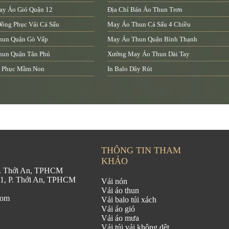
ay Áo Gió Quận 12
Địa Chỉ Bán Áo Thun Trơn
ồng Phục Vải Cá Sấu
May Áo Thun Cá Sấu 4 Chiều
hun Quận Gò Vấp
May Áo Thun Quận Bình Thạnh
hun Quận Tân Phú
Xưởng May Áo Thun Dài Tay
 Phục Mầm Non
In Balo Dây Rút
THÔNG TIN THAM
KHẢO
 P. Thới An, TPHCM
21, P. Thới An, TPHCM
Vải nón
Vải áo thun
com
Vải balo túi xách
Vải áo gió
Vải áo mưa
Vải túi vải không dệt