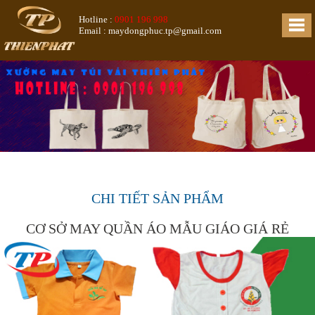
Hotline :
0901 196 998
Email : maydongphuc.tp@gmail.com
CHI TIẾT SẢN PHẨM
CƠ SỞ MAY QUẦN ÁO MẪU GIÁO GIÁ RẺ