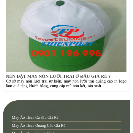
NÊN ĐẶT MAY NÓN LƯỠI TRAI Ở ĐÂU GIÁ RẺ ?
Cơ sở may nón lưỡi trai sự kiện, may nón lưỡi trai quảng cáo in logo
làm quà tặng khách hàng, cung cấp mũ nón kết, sản xuất...
May Áo Thun Cá Sấu Giá Rẻ
May Áo Thun Quảng Cáo Giá Rẻ