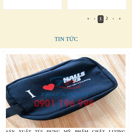
«
‹
2
›
»
1
TIN TỨC
SẢN XUẤT TÚI ĐỰNG MỸ PHẨM CHẤT LƯỢNG