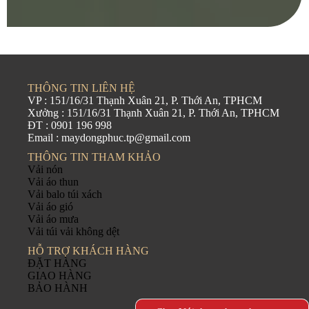
THÔNG TIN LIÊN HỆ
VP : 151/16/31 Thạnh Xuân 21, P. Thới An, TPHCM
Xưởng : 151/16/31 Thạnh Xuân 21, P. Thới An, TPHCM
ĐT : 0901 196 998
Email : maydongphuc.tp@gmail.com
THÔNG TIN THAM KHẢO
Vải nón
Vải áo thun
Vải balo túi xách
Vải áo gió
Vải áo mưa
Vải túi vải không dệt
HỖ TRỢ KHÁCH HÀNG
ĐẶT HÀNG
GIAO HÀNG
BẢO HÀNH