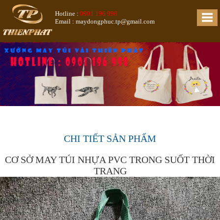
Hotline :
0901 196 998
Email : maydongphuc.tp@gmail.com
CHI TIẾT SẢN PHẨM
CƠ SỞ MAY TÚI NHỰA PVC TRONG SUỐT THỜI
TRANG