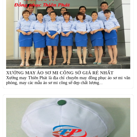
XƯỞNG MAY ÁO SƠ MI CÔNG SỞ GIÁ RẺ NHẤT
Xưởng may Thiên Phát là địa chỉ chuyên may đồng phục áo sơ mi văn
phòng, may các mẫu áo sơ mi công sở đẹp chất lượng...