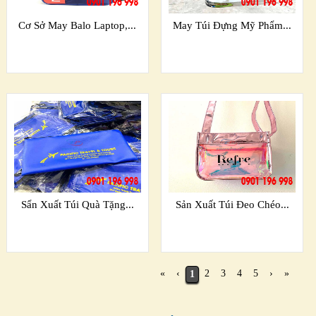
Cơ Sở May Balo Laptop,...
May Túi Đựng Mỹ Phẩm...
Sẩn Xuất Túi Quà Tặng...
Sản Xuất Túi Đeo Chéo...
«
‹
2
3
4
5
›
»
1