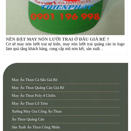
NÊN ĐẶT MAY NÓN LƯỠI TRAI Ở ĐÂU GIÁ RẺ ?
Cơ sở may nón lưỡi trai sự kiện, may nón lưỡi trai quảng cáo in logo
làm quà tặng khách hàng, cung cấp mũ nón kết, sản xuất...
May Áo Thun Cá Sấu Giá Rẻ
May Áo Thun Quảng Cáo Giá Rẻ
May Áo Thun Poly 4 Chiều
May Áo Thun Cổ Tròn
Xưởng May Gia Công Áo Thun
Áo Thun Quảng Cáo
Sản Xuất Áo Thun Công Nhân