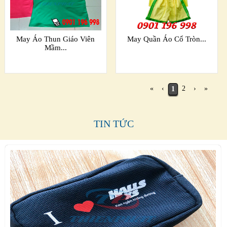
May Áo Thun Giáo Viên
May Quần Áo Cổ Tròn...
Mầm...
«
‹
2
›
»
1
TIN TỨC