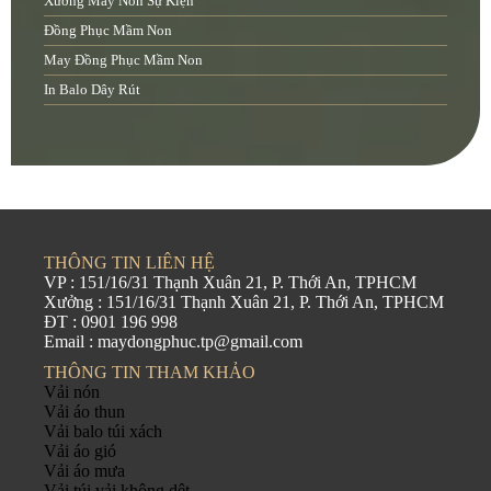
Xưởng May Nón Sự Kiện
Đồng Phục Mầm Non
May Đồng Phục Mầm Non
In Balo Dây Rút
THÔNG TIN LIÊN HỆ
VP : 151/16/31 Thạnh Xuân 21, P. Thới An, TPHCM
Xưởng : 151/16/31 Thạnh Xuân 21, P. Thới An, TPHCM
ĐT : 0901 196 998
Email : maydongphuc.tp@gmail.com
THÔNG TIN THAM KHẢO
Vải nón
Vải áo thun
Vải balo túi xách
Vải áo gió
Vải áo mưa
Vải túi vải không dệt