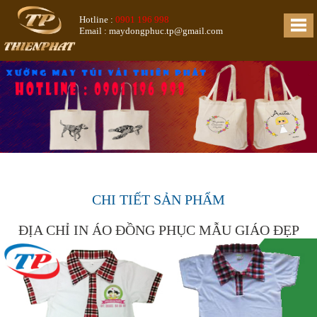
Hotline :
0901 196 998
Email : maydongphuc.tp@gmail.com
CHI TIẾT SẢN PHẨM
ĐỊA CHỈ IN ÁO ĐỒNG PHỤC MẪU GIÁO ĐẸP