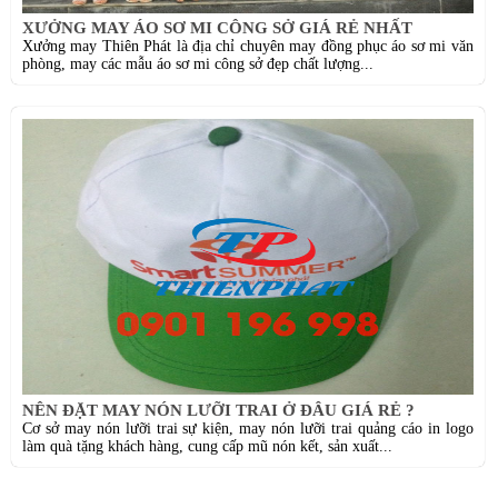
XƯỞNG MAY ÁO SƠ MI CÔNG SỞ GIÁ RẺ NHẤT
Xưởng may Thiên Phát là địa chỉ chuyên may đồng phục áo sơ mi văn
phòng, may các mẫu áo sơ mi công sở đẹp chất lượng...
NÊN ĐẶT MAY NÓN LƯỠI TRAI Ở ĐÂU GIÁ RẺ ?
Cơ sở may nón lưỡi trai sự kiện, may nón lưỡi trai quảng cáo in logo
làm quà tặng khách hàng, cung cấp mũ nón kết, sản xuất...