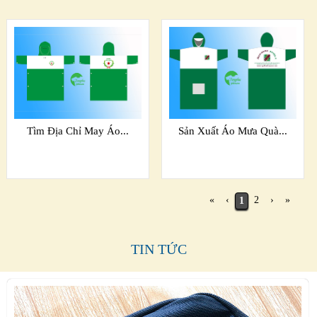
Tìm Địa Chỉ May Áo...
Sản Xuất Áo Mưa Quà...
«
‹
2
›
»
1
TIN TỨC