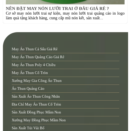
NÊN ĐẶT MAY NÓN LƯỠI TRAI Ở ĐÂU GIÁ RẺ ?
Cơ sở may nón lưỡi trai sự kiện, may nón lưỡi trai quảng cáo in logo
làm quà tặng khách hàng, cung cấp mũ nón kết, sản xuất...
May Áo Thun Cá Sấu Giá Rẻ
May Áo Thun Quảng Cáo Giá Rẻ
May Áo Thun Poly 4 Chiều
May Áo Thun Cổ Tròn
Xưởng May Gia Công Áo Thun
Áo Thun Quảng Cáo
Sản Xuất Áo Thun Công Nhân
Địa Chỉ May Áo Thun Cổ Tròn
Sản Xuất Đồng Phục Mầm Non
Xưởng May Đồng Phục Mầm Non
Sản Xuất Túi Vải Bố