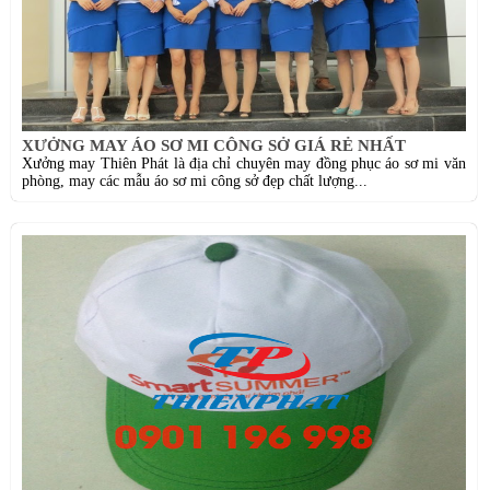
XƯỞNG MAY ÁO SƠ MI CÔNG SỞ GIÁ RẺ NHẤT
Xưởng may Thiên Phát là địa chỉ chuyên may đồng phục áo sơ mi văn
phòng, may các mẫu áo sơ mi công sở đẹp chất lượng...