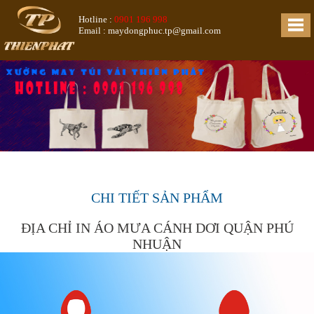
Hotline :
0901 196 998
Email : maydongphuc.tp@gmail.com
CHI TIẾT SẢN PHẨM
ĐỊA CHỈ IN ÁO MƯA CÁNH DƠI QUẬN PHÚ
NHUẬN