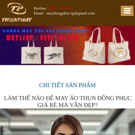
Hotline :
0901 196 998
Email : maydongphuc.tp@gmail.com
CHI TIẾT SẢN PHẨM
LÀM THẾ NÀO ĐỂ MAY ÁO THUN ĐỒNG PHỤC
GIÁ RẺ MÀ VẪN ĐẸP?