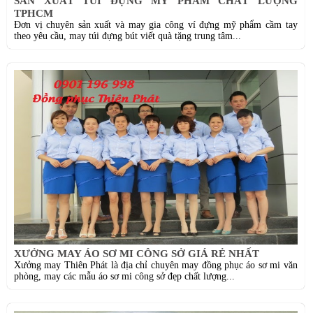
SẢN XUẤT TÚI ĐỰNG MỸ PHẨM CHẤT LƯỢNG
TPHCM
Đơn vị chuyên sản xuất và may gia công ví đựng mỹ phẩm cầm tay
theo yêu cầu, may túi đựng bút viết quà tặng trung tâm...
XƯỞNG MAY ÁO SƠ MI CÔNG SỞ GIÁ RẺ NHẤT
Xưởng may Thiên Phát là địa chỉ chuyên may đồng phục áo sơ mi văn
phòng, may các mẫu áo sơ mi công sở đẹp chất lượng...