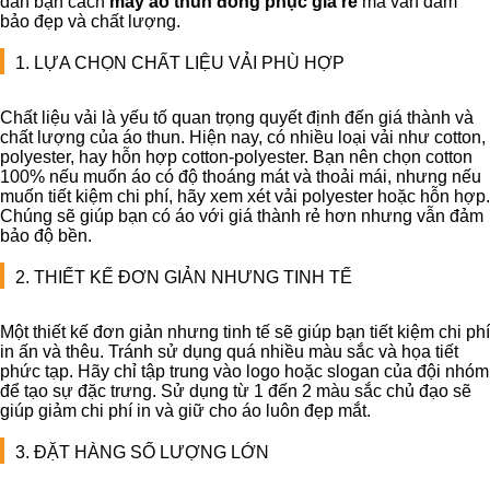
dẫn bạn cách
may áo thun đồng phục giá rẻ
mà vẫn đảm
bảo đẹp và chất lượng.
1. LỰA CHỌN CHẤT LIỆU VẢI PHÙ HỢP
Chất liệu vải là yếu tố quan trọng quyết định đến giá thành và
chất lượng của áo thun. Hiện nay, có nhiều loại vải như cotton,
polyester, hay hỗn hợp cotton-polyester. Bạn nên chọn cotton
100% nếu muốn áo có độ thoáng mát và thoải mái, nhưng nếu
muốn tiết kiệm chi phí, hãy xem xét vải polyester hoặc hỗn hợp.
Chúng sẽ giúp bạn có áo với giá thành rẻ hơn nhưng vẫn đảm
bảo độ bền.
2. THIẾT KẾ ĐƠN GIẢN NHƯNG TINH TẾ
Một thiết kế đơn giản nhưng tinh tế sẽ giúp bạn tiết kiệm chi phí
in ấn và thêu. Tránh sử dụng quá nhiều màu sắc và họa tiết
phức tạp. Hãy chỉ tập trung vào logo hoặc slogan của đội nhóm
để tạo sự đặc trưng. Sử dụng từ 1 đến 2 màu sắc chủ đạo sẽ
giúp giảm chi phí in và giữ cho áo luôn đẹp mắt.
3. ĐẶT HÀNG SỐ LƯỢNG LỚN