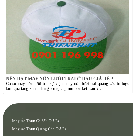
NÊN ĐẶT MAY NÓN LƯỠI TRAI Ở ĐÂU GIÁ RẺ ?
Cơ sở may nón lưỡi trai sự kiện, may nón lưỡi trai quảng cáo in logo
làm quà tặng khách hàng, cung cấp mũ nón kết, sản xuất...
May Áo Thun Cá Sấu Giá Rẻ
May Áo Thun Quảng Cáo Giá Rẻ