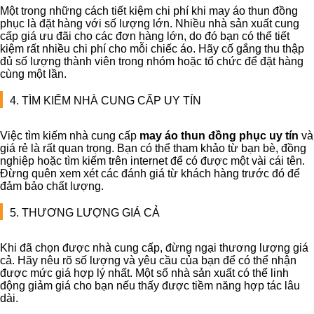
Một trong những cách tiết kiệm chi phí khi may áo thun đồng
phục là đặt hàng với số lượng lớn. Nhiều nhà sản xuất cung
cấp giá ưu đãi cho các đơn hàng lớn, do đó bạn có thể tiết
kiệm rất nhiều chi phí cho mỗi chiếc áo. Hãy cố gắng thu thập
đủ số lượng thành viên trong nhóm hoặc tổ chức để đặt hàng
cùng một lần.
4. TÌM KIẾM NHÀ CUNG CẤP UY TÍN
Việc tìm kiếm nhà cung cấp
may áo thun đồng phục uy tín
và
giá rẻ là rất quan trọng. Bạn có thể tham khảo từ bạn bè, đồng
nghiệp hoặc tìm kiếm trên internet để có được một vài cái tên.
Đừng quên xem xét các đánh giá từ khách hàng trước đó để
đảm bảo chất lượng.
5. THƯƠNG LƯỢNG GIÁ CẢ
Khi đã chọn được nhà cung cấp, đừng ngại thương lượng giá
cả. Hãy nêu rõ số lượng và yêu cầu của bạn để có thể nhận
được mức giá hợp lý nhất. Một số nhà sản xuất có thể linh
động giảm giá cho bạn nếu thấy được tiềm năng hợp tác lâu
dài.