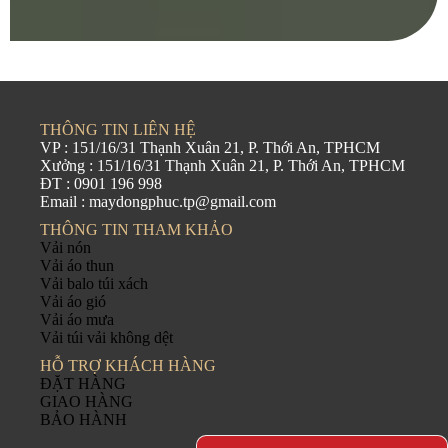
THÔNG TIN LIÊN HỆ
VP : 151/16/31 Thạnh Xuân 21, P. Thới An, TPHCM
Xưởng : 151/16/31 Thạnh Xuân 21, P. Thới An, TPHCM
ĐT : 0901 196 998
Email : maydongphuc.tp@gmail.com
THÔNG TIN THAM KHẢO
Vải nón
Vải áo thun
Vải balo túi xách
Vải áo gió
Vải áo mưa
Vải túi vải không dệt
HỖ TRỢ KHÁCH HÀNG
ĐẶT HÀNG
GIAO HÀNG
BẢO HÀNH