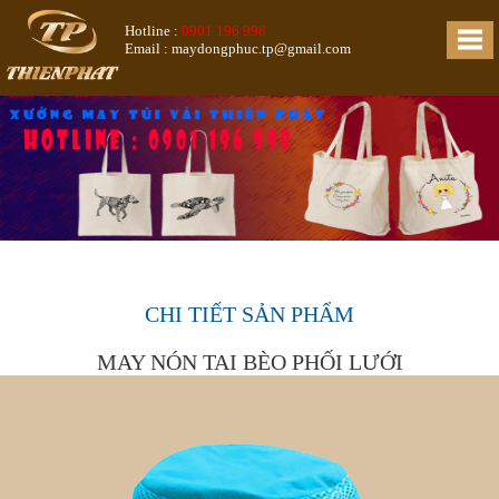
Hotline :
0901 196 998
Email : maydongphuc.tp@gmail.com
CHI TIẾT SẢN PHẨM
MAY NÓN TAI BÈO PHỐI LƯỚI