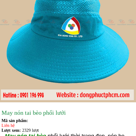
May nón tai bèo phối lưới
Mã sản phẩm:
Liên hệ
Lượt xem:
2329 lượt