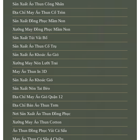
Sản Xuất Áo Thun Công Nhân
Địa Chỉ May Áo Thun Cổ Tròn
Sản Xuất Đồng Phục Mầm Non
Xưởng May Đồng Phục Mầm Non
Sản Xuất Túi Vải Bố
Sản Xuất Áo Thun Cổ Trụ
Sản Xuất Áo Khoác Áo Gió
Xưởng May Nón Lưỡi Trai
May Áo Thun In 3D
Sản Xuất Áo Khoác Gió
Sản Xuất Nón Tai Bèo
Địa Chỉ May Áo Gió Quận 12
Địa Chỉ Bán Áo Thun Trơn
Nơi Sản Xuất Áo Thun Đồng Phục
Xưởng May Áo Thun Cotton
Áo Thun Đồng Phục Vải Cá Sấu
May Áo Thun Cá Sấu 4 Chiều