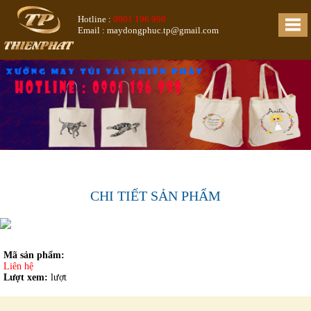
Hotline :
0901 196 998
Email : maydongphuc.tp@gmail.com
CHI TIẾT SẢN PHẨM
Mã sản phẩm:
Liên hệ
Lượt xem:
lượt