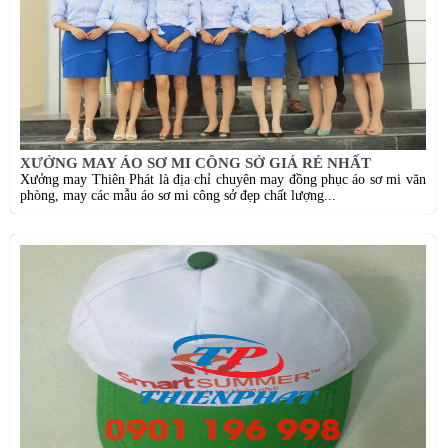
XƯỞNG MAY ÁO SƠ MI CÔNG SỞ GIÁ RẺ NHẤT
Xưởng may Thiên Phát là địa chỉ chuyên may đồng phục áo sơ mi văn
phòng, may các mẫu áo sơ mi công sở đẹp chất lượng...