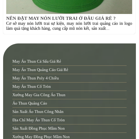
NÊN ĐẶT MAY NÓN LƯỠI TRAI Ở ĐÂU GIÁ RẺ ?
Cơ sở may nón lưỡi trai sự kiện, may nón lưỡi trai quảng cáo in logo
làm quà tặng khách hàng, cung cấp mũ nón kết, sản xuất...
May Áo Thun Cá Sấu Giá Rẻ
May Áo Thun Quảng Cáo Giá Rẻ
May Áo Thun Poly 4 Chiều
May Áo Thun Cổ Tròn
Xưởng May Gia Công Áo Thun
Áo Thun Quảng Cáo
Sản Xuất Áo Thun Công Nhân
Địa Chỉ May Áo Thun Cổ Tròn
Sản Xuất Đồng Phục Mầm Non
Xưởng May Đồng Phục Mầm Non