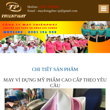
Hotline :
0901 196 998
Email : maydongphuc.tp@gmail.com
CHI TIẾT SẢN PHẨM
MAY VÍ ĐỰNG MỸ PHẨM CAO CẤP THEO YÊU
CẦU