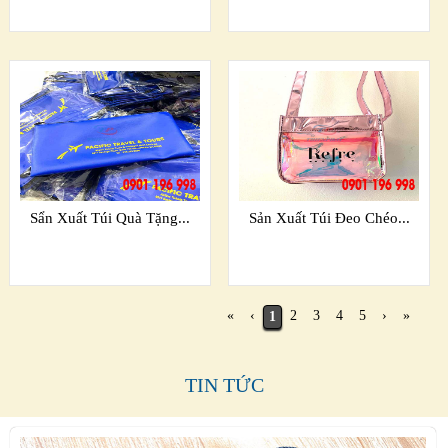
Sẩn Xuất Túi Quà Tặng...
Sản Xuất Túi Đeo Chéo...
«
‹
2
3
4
5
›
»
1
TIN TỨC