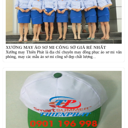
XƯỞNG MAY ÁO SƠ MI CÔNG SỞ GIÁ RẺ NHẤT
Xưởng may Thiên Phát là địa chỉ chuyên may đồng phục áo sơ mi văn
phòng, may các mẫu áo sơ mi công sở đẹp chất lượng...