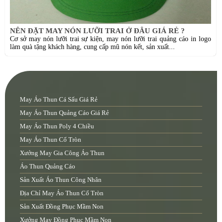
NÊN ĐẶT MAY NÓN LƯỠI TRAI Ở ĐÂU GIÁ RẺ ?
Cơ sở may nón lưỡi trai sự kiện, may nón lưỡi trai quảng cáo in logo
làm quà tặng khách hàng, cung cấp mũ nón kết, sản xuất...
May Áo Thun Cá Sấu Giá Rẻ
May Áo Thun Quảng Cáo Giá Rẻ
May Áo Thun Poly 4 Chiều
May Áo Thun Cổ Tròn
Xưởng May Gia Công Áo Thun
Áo Thun Quảng Cáo
Sản Xuất Áo Thun Công Nhân
Địa Chỉ May Áo Thun Cổ Tròn
Sản Xuất Đồng Phục Mầm Non
Xưởng May Đồng Phục Mầm Non