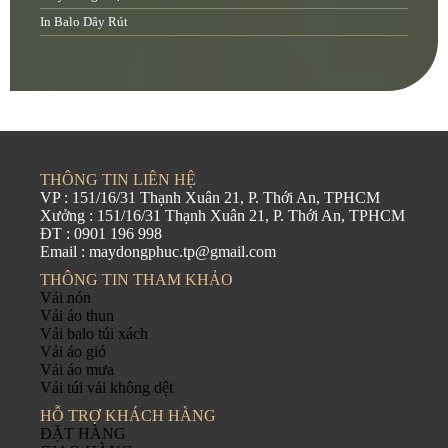
In Balo Dây Rút
THÔNG TIN LIÊN HỆ
VP : 151/16/31 Thạnh Xuân 21, P. Thới An, TPHCM
Xưởng : 151/16/31 Thạnh Xuân 21, P. Thới An, TPHCM
ĐT : 0901 196 998
Email : maydongphuc.tp@gmail.com
THÔNG TIN THAM KHẢO
Vải nón
Vải áo thun
Vải balo túi xách
Vải áo gió
Vải áo mưa
Vải túi vải không dệt
HỖ TRỢ KHÁCH HÀNG
ĐẶT HÀNG