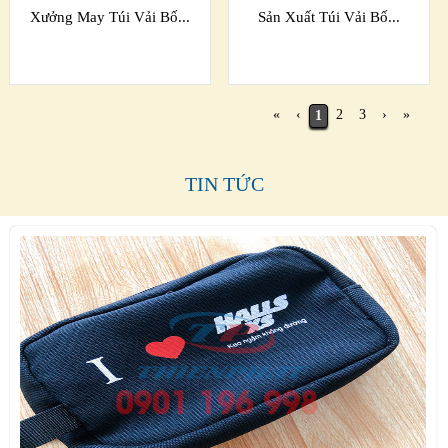
Xưởng May Túi Vải Bố...
Sản Xuất Túi Vải Bố...
«
‹
2
3
›
»
1
TIN TỨC