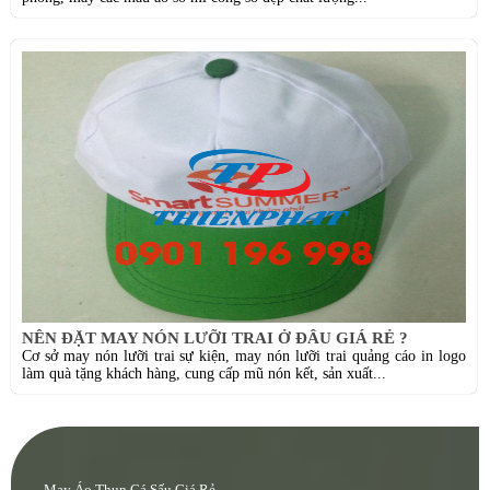
NÊN ĐẶT MAY NÓN LƯỠI TRAI Ở ĐÂU GIÁ RẺ ?
Cơ sở may nón lưỡi trai sự kiện, may nón lưỡi trai quảng cáo in logo
làm quà tặng khách hàng, cung cấp mũ nón kết, sản xuất...
May Áo Thun Cá Sấu Giá Rẻ