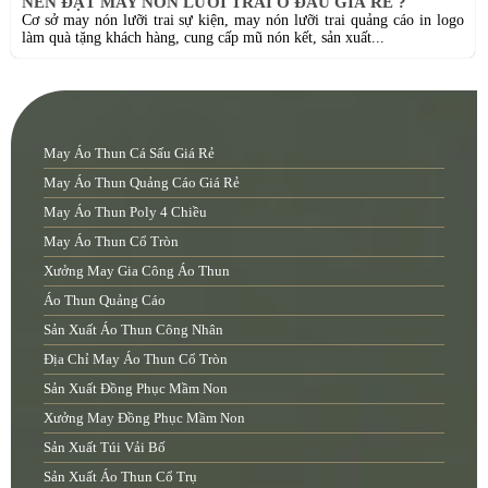
NÊN ĐẶT MAY NÓN LƯỠI TRAI Ở ĐÂU GIÁ RẺ ?
Cơ sở may nón lưỡi trai sự kiện, may nón lưỡi trai quảng cáo in logo
làm quà tặng khách hàng, cung cấp mũ nón kết, sản xuất...
May Áo Thun Cá Sấu Giá Rẻ
May Áo Thun Quảng Cáo Giá Rẻ
May Áo Thun Poly 4 Chiều
May Áo Thun Cổ Tròn
Xưởng May Gia Công Áo Thun
Áo Thun Quảng Cáo
Sản Xuất Áo Thun Công Nhân
Địa Chỉ May Áo Thun Cổ Tròn
Sản Xuất Đồng Phục Mầm Non
Xưởng May Đồng Phục Mầm Non
Sản Xuất Túi Vải Bố
Sản Xuất Áo Thun Cổ Trụ