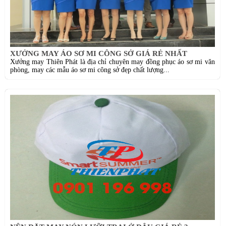
XƯỞNG MAY ÁO SƠ MI CÔNG SỞ GIÁ RẺ NHẤT
Xưởng may Thiên Phát là địa chỉ chuyên may đồng phục áo sơ mi văn
phòng, may các mẫu áo sơ mi công sở đẹp chất lượng...