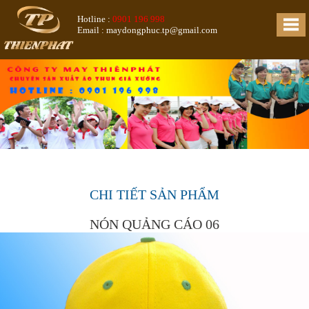
Hotline :
0901 196 998
Email : maydongphuc.tp@gmail.com
CHI TIẾT SẢN PHẨM
NÓN QUẢNG CÁO 06