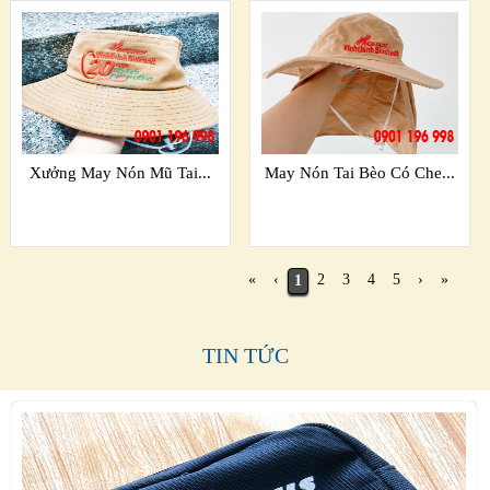
Xưởng May Nón Mũ Tai...
May Nón Tai Bèo Có Che...
«
‹
2
3
4
5
›
»
1
TIN TỨC