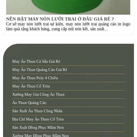
NÊN ĐẶT MAY NÓN LƯỠI TRAI Ở ĐÂU GIÁ RẺ ?
Cơ sở may nón lưỡi trai sự kiện, may nón lưỡi trai quảng cáo in logo
làm quà tặng khách hàng, cung cấp mũ nón kết, sản xuất...
May Áo Thun Cá Sấu Giá Rẻ
May Áo Thun Quảng Cáo Giá Rẻ
May Áo Thun Poly 4 Chiều
May Áo Thun Cổ Tròn
Xưởng May Gia Công Áo Thun
Áo Thun Quảng Cáo
Sản Xuất Áo Thun Công Nhân
Địa Chỉ May Áo Thun Cổ Tròn
Sản Xuất Đồng Phục Mầm Non
Xưởng May Đồng Phục Mầm Non