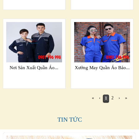
Nơi Sản Xuất Quần Áo...
Xưởng May Quần Áo Bảo...
«
‹
2
›
»
1
TIN TỨC