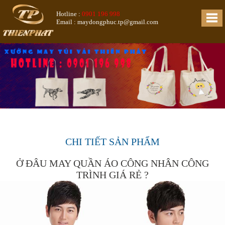
Hotline :
0901 196 998
Email : maydongphuc.tp@gmail.com
CHI TIẾT SẢN PHẨM
Ở ĐÂU MAY QUẦN ÁO CÔNG NHÂN CÔNG
TRÌNH GIÁ RẺ ?