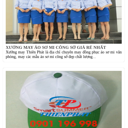
XƯỞNG MAY ÁO SƠ MI CÔNG SỞ GIÁ RẺ NHẤT
Xưởng may Thiên Phát là địa chỉ chuyên may đồng phục áo sơ mi văn
phòng, may các mẫu áo sơ mi công sở đẹp chất lượng...