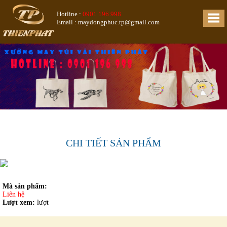
Hotline :
0901 196 998
Email : maydongphuc.tp@gmail.com
CHI TIẾT SẢN PHẨM
Mã sản phẩm:
Liên hệ
Lượt xem:
lượt