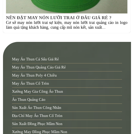
NÊN ĐẶT MAY NÓN LƯỠI TRAI Ở ĐÂU GIÁ RẺ ?
Cơ sở may nón lưỡi trai sự kiện, may nón lưỡi trai quảng cáo in logo
làm quà tặng khách hàng, cung cấp mũ nón kết, sản xuất...
May Áo Thun Cá Sấu Giá Rẻ
May Áo Thun Quảng Cáo Giá Rẻ
May Áo Thun Poly 4 Chiều
May Áo Thun Cổ Tròn
Xưởng May Gia Công Áo Thun
Áo Thun Quảng Cáo
Sản Xuất Áo Thun Công Nhân
Địa Chỉ May Áo Thun Cổ Tròn
Sản Xuất Đồng Phục Mầm Non
Xưởng May Đồng Phục Mầm Non