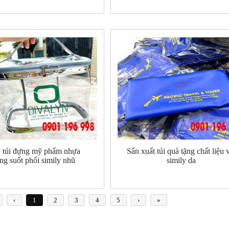
 túi đựng mỹ phẩm nhựa
Sẩn xuất túi quà tặng chất liệu 
ong suốt phối simily nhũ
simily da
‹
1
2
3
4
5
›
»