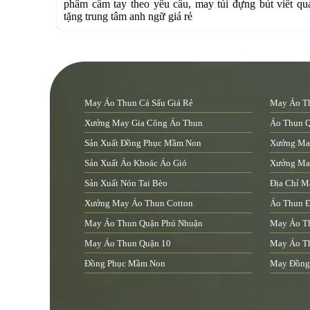
phẩm cầm tay theo yêu cầu, may túi đựng bút viết qu
tặng trung tâm anh ngữ giá rẻ
May Áo Thun Cá Sấu Giá Rẻ
May Áo Th
Xưởng May Gia Công Áo Thun
Áo Thun 
Sản Xuất Đồng Phục Mầm Non
Xưởng Ma
Sản Xuất Áo Khoác Áo Gió
Xưởng May
Sản Xuất Nón Tai Bèo
Địa Chỉ M
Xưởng May Áo Thun Cotton
Áo Thun Đ
May Áo Thun Quận Phú Nhuận
May Áo T
May Áo Thun Quận 10
May Áo T
Đồng Phục Mầm Non
May Đồng