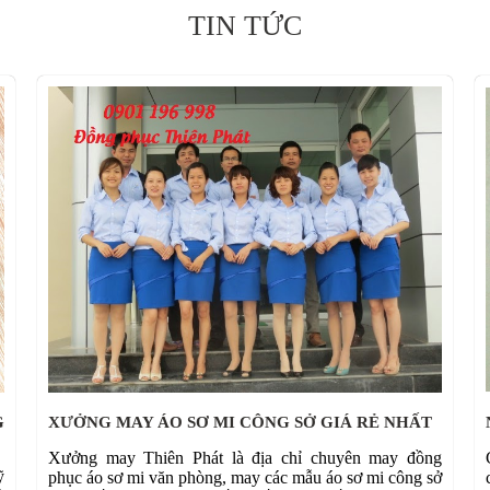
TIN TỨC
G
XƯỞNG MAY ÁO SƠ MI CÔNG SỞ GIÁ RẺ NHẤT
Xưởng may Thiên Phát là địa chỉ chuyên may đồng
ỹ
phục áo sơ mi văn phòng, may các mẫu áo sơ mi công sở