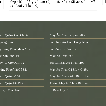
à
đẹp chất lượng và cao cấp nhất. Sản xuất áo sơ mi với
các loại vải kate ý,...
un Quảng Cáo Giá Rẻ
May Áo Thun Poly 4 Chiều
Quảng Cáo
Sản Xuất Áo Thun Công Nhân
y Đồng Phục Mầm Non
Sản Xuất Túi Vải Bố
 Nón Lưỡi Trai
May Áo Thun In 3D
ay Áo Gió Quận 12
Địa Chỉ Bán Áo Thun Trơn
ồng Phục Vải Cá Sấu
May Áo Thun Cá Sấu 4 Chiều
hun Quận Gò Vấp
May Áo Thun Quận Bình Thạnh
hun Quận Tân Phú
Xưởng May Áo Thun Dài Tay
 Phục Mầm Non
In Balo Dây Rút