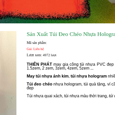
Sản Xuất Túi Đeo Chéo Nhựa Hologr
Mã sản phẩm:
Giá: Liên hệ
Lượt xem:
4972 lượt
THIÊN PHÁT
may gia công túi nhựa PVC đẹp th
1.5zem, 2 zem, 3zem, 4zem, 5zem ...
May túi nhựa ánh kim
,
túi nhựa hologram
nhi
Túi đeo chéo
nhựa hologram, túi quà tặng, ví 
đẹp
Túi nhựa quai xách, túi nhựa màu thời trang,
túi