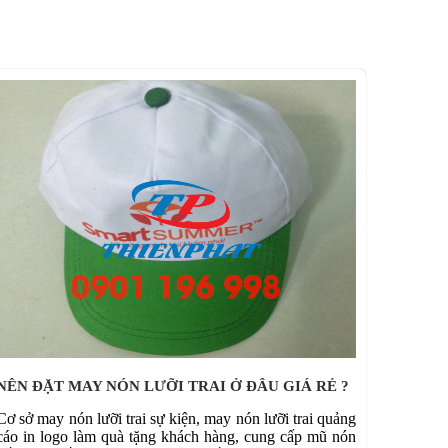
NÊN ĐẶT MAY NÓN LƯỠI TRAI Ở ĐÂU GIÁ RẺ ?
Cơ sở may nón lưỡi trai sự kiện, may nón lưỡi trai quảng
cáo in logo làm quà tặng khách hàng, cung cấp mũ nón