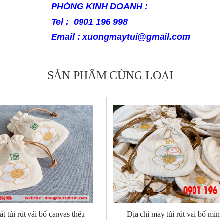
PHÒNG KINH DOANH :
Tel : 0901 196 998
Email :
xuongmaytui@gmail.com
SẢN PHẨM CÙNG LOẠI
t túi rút vải bố canvas thêu
Địa chỉ may túi rút vải bố min