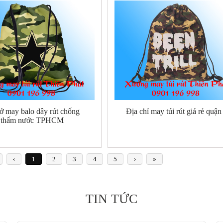
ở may balo dây rút chống
Địa chỉ may túi rút giá rẻ quận
thấm nước TPHCM
‹
1
2
3
4
5
›
»
TIN TỨC