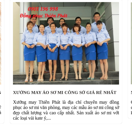
G
XƯỞNG MAY ÁO SƠ MI CÔNG SỞ GIÁ RẺ NHẤT
Xưởng may Thiên Phát là địa chỉ chuyên may đồng
ỹ
phục áo sơ mi văn phòng, may các mẫu áo sơ mi công sở
à
đẹp chất lượng và cao cấp nhất. Sản xuất áo sơ mi với
các loại vải kate ý,...