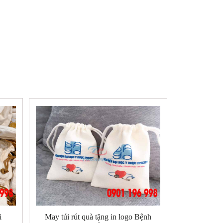
i
May túi rút quà tặng in logo Bệnh