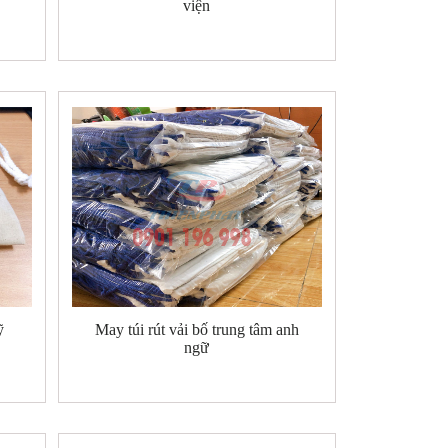
viện
ỹ
May túi rút vải bố trung tâm anh
ngữ