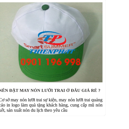
NÊN ĐẶT MAY NÓN LƯỠI TRAI Ở ĐÂU GIÁ RẺ ?
Cơ sở may nón lưỡi trai sự kiện, may nón lưỡi trai quảng
cáo in logo làm quà tặng khách hàng, cung cấp mũ nón
kết, sản xuất nón du lịch theo yêu cầu