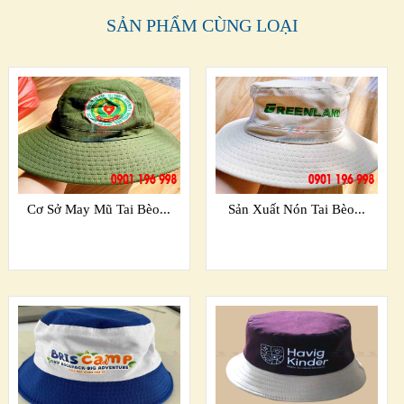
SẢN PHẨM CÙNG LOẠI
Cơ Sở May Mũ Tai Bèo...
Sản Xuất Nón Tai Bèo...