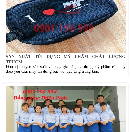
SẢN XUẤT TÚI ĐỰNG MỸ PHẨM CHẤT LƯỢNG
TPHCM
Đơn vị chuyên sản xuất và may gia công ví đựng mỹ phẩm cầm tay
theo yêu cầu, may túi đựng bút viết quà tặng trung tâm...