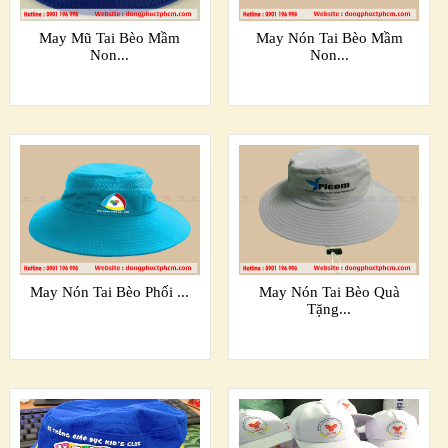
May Mũ Tai Bèo Mầm
May Nón Tai Bèo Mầm
Non...
Non...
May Nón Tai Bèo Phối ...
May Nón Tai Bèo Quà
Tặng...