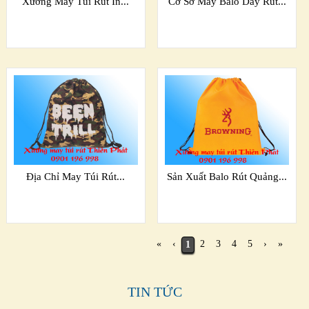
Xưởng May Túi Rút In...
Cơ Sở May Balo Dây Rút...
Địa Chỉ May Túi Rút...
Sản Xuất Balo Rút Quảng...
«
‹
2
3
4
5
›
»
1
TIN TỨC