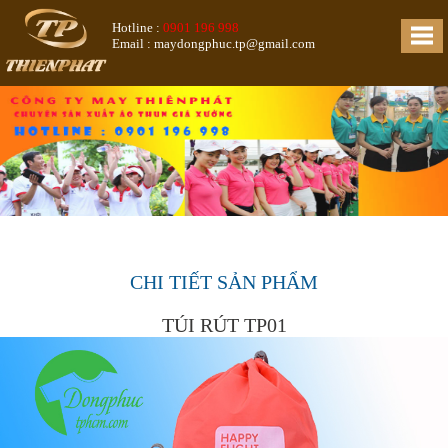
Hotline :
0901 196 998
Email : maydongphuc.tp@gmail.com
CHI TIẾT SẢN PHẨM
TÚI RÚT TP01