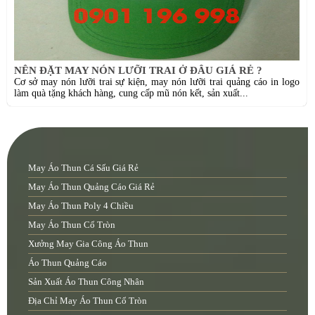
NÊN ĐẶT MAY NÓN LƯỠI TRAI Ở ĐÂU GIÁ RẺ ?
Cơ sở may nón lưỡi trai sự kiện, may nón lưỡi trai quảng cáo in logo
làm quà tặng khách hàng, cung cấp mũ nón kết, sản xuất...
May Áo Thun Cá Sấu Giá Rẻ
May Áo Thun Quảng Cáo Giá Rẻ
May Áo Thun Poly 4 Chiều
May Áo Thun Cổ Tròn
Xưởng May Gia Công Áo Thun
Áo Thun Quảng Cáo
Sản Xuất Áo Thun Công Nhân
Địa Chỉ May Áo Thun Cổ Tròn