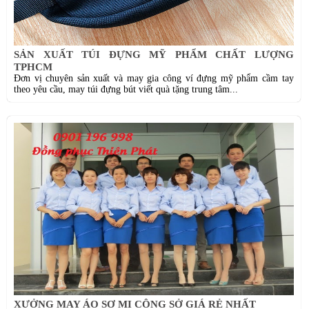
SẢN XUẤT TÚI ĐỰNG MỸ PHẨM CHẤT LƯỢNG
TPHCM
Đơn vị chuyên sản xuất và may gia công ví đựng mỹ phẩm cầm tay
theo yêu cầu, may túi đựng bút viết quà tặng trung tâm...
XƯỞNG MAY ÁO SƠ MI CÔNG SỞ GIÁ RẺ NHẤT