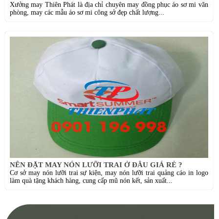
Xưởng may Thiên Phát là địa chỉ chuyên may đồng phục áo sơ mi văn
phòng, may các mẫu áo sơ mi công sở đẹp chất lượng...
NÊN ĐẶT MAY NÓN LƯỠI TRAI Ở ĐÂU GIÁ RẺ ?
Cơ sở may nón lưỡi trai sự kiện, may nón lưỡi trai quảng cáo in logo
làm quà tặng khách hàng, cung cấp mũ nón kết, sản xuất...