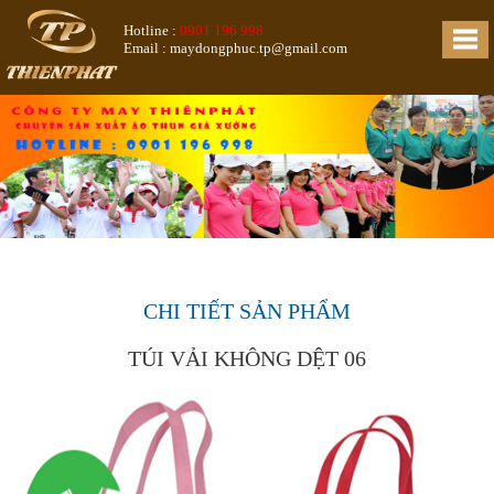
Hotline :
0901 196 998
Email : maydongphuc.tp@gmail.com
CHI TIẾT SẢN PHẨM
TÚI VẢI KHÔNG DỆT 06