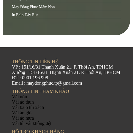
May Đồng Phục Mầm Non
In Balo Dây Rút
THÔNG TIN LIÊN HỆ
VP : 151/16/31 Thạnh Xuân 21, P. Thới An, TPHCM
Xưởng : 151/16/31 Thạnh Xuân 21, P. Thới An, TPHCM
ĐT : 0901 196 998
Email : maydongphuc.tp@gmail.com
THÔNG TIN THAM KHẢO
Vải nón
Vải áo thun
Vải balo túi xách
Vải áo gió
Vải áo mưa
Vải túi vải không dệt
HỖ TRỢ KHÁCH HÀNG