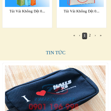
Túi Vải Không Dệt 0...
Túi Vải Không Dệt 0...
«
‹
2
›
»
1
TIN TỨC