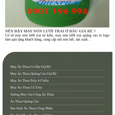
NÊN ĐẶT MAY NÓN LƯỠI TRAI Ở ĐÂU GIÁ RẺ ?
Cơ sở may nón lưỡi trai sự kiện, may nón lưỡi trai quảng cáo in logo
làm quà tặng khách hàng, cung cấp mũ nón kết, sản xuất...
May Áo Thun Cá Sấu Giá Rẻ
May Áo Thun Quảng Cáo Giá Rẻ
May Áo Thun Poly 4 Chiều
May Áo Thun Cổ Tròn
Xưởng May Gia Công Áo Thun
Áo Thun Quảng Cáo
Sản Xuất Áo Thun Công Nhân