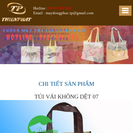
Hotline :
0901 196 998
Email : maydongphuc.tp@gmail.com
CHI TIẾT SẢN PHẨM
TÚI VẢI KHÔNG DỆT 07