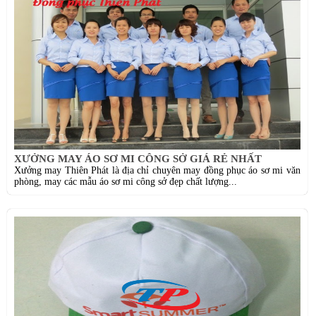
XƯỞNG MAY ÁO SƠ MI CÔNG SỞ GIÁ RẺ NHẤT
Xưởng may Thiên Phát là địa chỉ chuyên may đồng phục áo sơ mi văn
phòng, may các mẫu áo sơ mi công sở đẹp chất lượng...