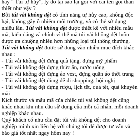
hay " Túi tự hủy", lý do tại sao lại gọi với cái tên gọi thân
thiết như vậy ?
Bởi
túi vải không dệt
có tính năng tự hủy cao, không độc
hại, không gây ô nhiễm môi trường, và có thể sử dụng
nhiều lần.
Túi vải không dệt
được thiết kế với nhiều mẫu
mã, kiểu dáng và chính vì thế mà túi vải không dệt luôn
được ưa chuộng nhiều hơn những loại túi thông thường.
Túi vải không dệt
được sử dụng vào nhiều mục đích khác
nhau :
- Túi vải không dệt đựng quà tặng, đựng mỹ phẩm
- Túi vải không dệt đựng thức ăn, nước uống
- Túi vải không dệt đựng áo vest, đựng quần áo thời trang
- Túi vải không dệt dùng để đi shopping, hội nghị
- Túi vải không dệt đựng rượu, lịch tết, quà tết, quà khuyến
mãi....
Kích thước và mẫu mã của chiếc túi vải không dệt cũng
khác nhau khi nhu cầu sử dụng của mỗi cá nhân, mỗi doanh
nghiệp khác nhau.
Quý khách có nhu cầu đặt túi vải không dệt cho doanh
nghiệp mình xin liên hệ với chúng tôi để được tư vấn và
báo giá tốt nhất ngay hôm nay !
------------------------------------------------