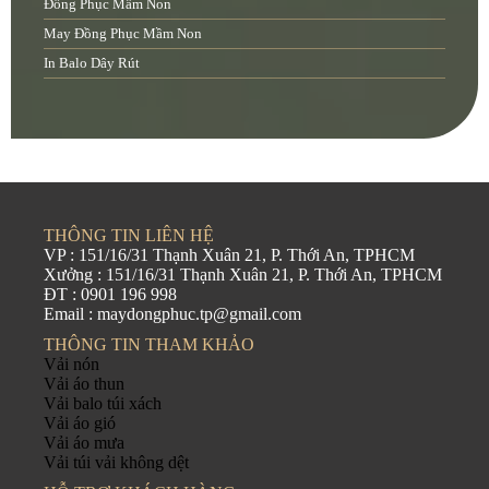
Đồng Phục Mầm Non
May Đồng Phục Mầm Non
In Balo Dây Rút
THÔNG TIN LIÊN HỆ
VP : 151/16/31 Thạnh Xuân 21, P. Thới An, TPHCM
Xưởng : 151/16/31 Thạnh Xuân 21, P. Thới An, TPHCM
ĐT : 0901 196 998
Email : maydongphuc.tp@gmail.com
THÔNG TIN THAM KHẢO
Vải nón
Vải áo thun
Vải balo túi xách
Vải áo gió
Vải áo mưa
Vải túi vải không dệt