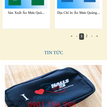
Sản Xuất Áo Mưa Quà...
Địa Chỉ In Áo Mưa Quảng...
«
‹
2
›
»
1
TIN TỨC