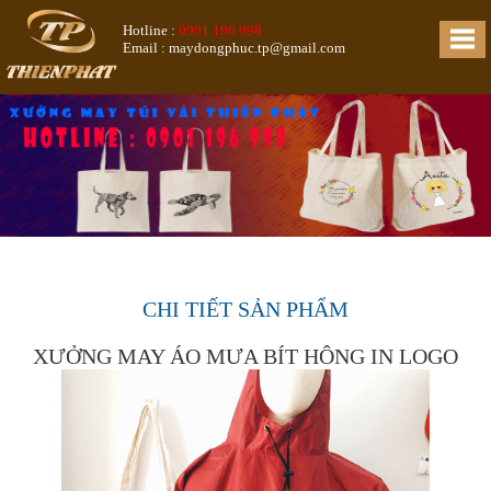
Hotline :
0901 196 998
Email : maydongphuc.tp@gmail.com
CHI TIẾT SẢN PHẨM
XƯỞNG MAY ÁO MƯA BÍT HÔNG IN LOGO