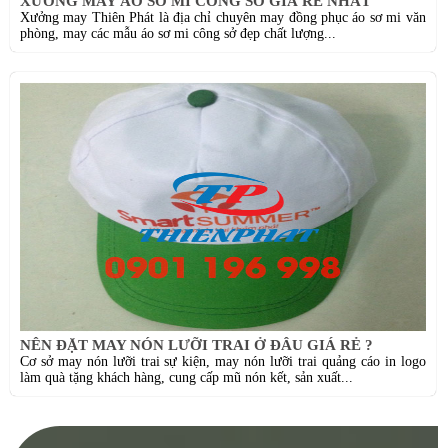
XƯỞNG MAY ÁO SƠ MI CÔNG SỞ GIÁ RẺ NHẤT
Xưởng may Thiên Phát là địa chỉ chuyên may đồng phục áo sơ mi văn
phòng, may các mẫu áo sơ mi công sở đẹp chất lượng...
NÊN ĐẶT MAY NÓN LƯỠI TRAI Ở ĐÂU GIÁ RẺ ?
Cơ sở may nón lưỡi trai sự kiện, may nón lưỡi trai quảng cáo in logo
làm quà tặng khách hàng, cung cấp mũ nón kết, sản xuất...