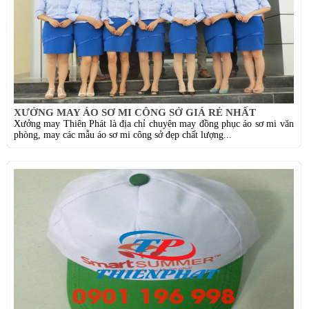
XƯỞNG MAY ÁO SƠ MI CÔNG SỞ GIÁ RẺ NHẤT
Xưởng may Thiên Phát là địa chỉ chuyên may đồng phục áo sơ mi văn
phòng, may các mẫu áo sơ mi công sở đẹp chất lượng...