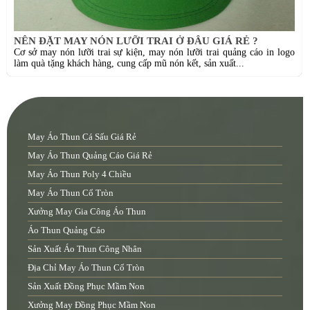
NÊN ĐẶT MAY NÓN LƯỠI TRAI Ở ĐÂU GIÁ RẺ ?
Cơ sở may nón lưỡi trai sự kiện, may nón lưỡi trai quảng cáo in logo
làm quà tặng khách hàng, cung cấp mũ nón kết, sản xuất...
May Áo Thun Cá Sấu Giá Rẻ
May Áo Thun Quảng Cáo Giá Rẻ
May Áo Thun Poly 4 Chiều
May Áo Thun Cổ Tròn
Xưởng May Gia Công Áo Thun
Áo Thun Quảng Cáo
Sản Xuất Áo Thun Công Nhân
Địa Chỉ May Áo Thun Cổ Tròn
Sản Xuất Đồng Phục Mầm Non
Xưởng May Đồng Phục Mầm Non