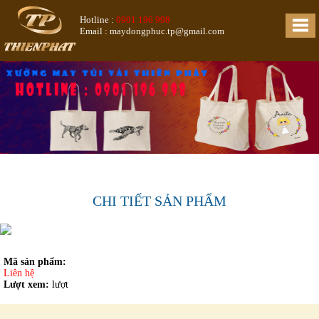
Hotline :
0901 196 998
Email : maydongphuc.tp@gmail.com
CHI TIẾT SẢN PHẨM
Mã sản phẩm:
Liên hệ
Lượt xem:
lượt