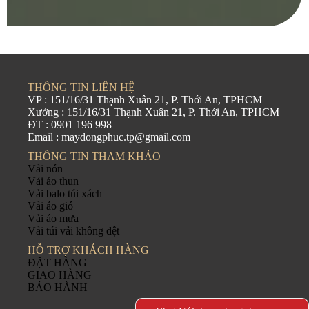
THÔNG TIN LIÊN HỆ
VP : 151/16/31 Thạnh Xuân 21, P. Thới An, TPHCM
Xưởng : 151/16/31 Thạnh Xuân 21, P. Thới An, TPHCM
ĐT : 0901 196 998
Email : maydongphuc.tp@gmail.com
THÔNG TIN THAM KHẢO
Vải nón
Vải áo thun
Vải balo túi xách
Vải áo gió
Vải áo mưa
Vải túi vải không dệt
HỖ TRỢ KHÁCH HÀNG
ĐẶT HÀNG
GIAO HÀNG
BẢO HÀNH