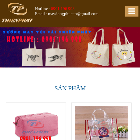
Hotline :
0901 196 998
Email : maydongphuc.tp@gmail.com
SẢN PHẨM