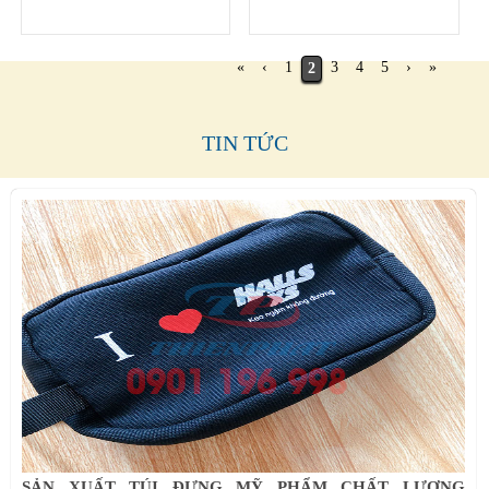
«
‹
1
3
4
5
›
»
2
TIN TỨC
SẢN XUẤT TÚI ĐỰNG MỸ PHẨM CHẤT LƯỢNG