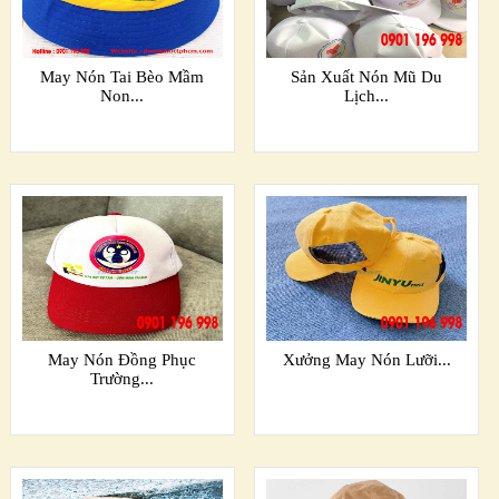
May Nón Tai Bèo Mầm
Sản Xuất Nón Mũ Du
Non...
Lịch...
May Nón Đồng Phục
Xưởng May Nón Lưỡi...
Trường...