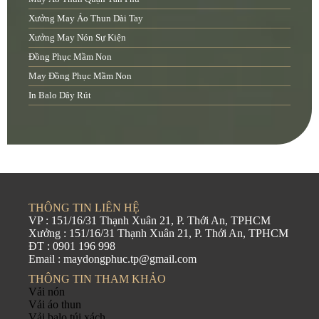
Xưởng May Áo Thun Dài Tay
Xưởng May Nón Sự Kiện
Đồng Phục Mầm Non
May Đồng Phục Mầm Non
In Balo Dây Rút
THÔNG TIN LIÊN HỆ
VP : 151/16/31 Thạnh Xuân 21, P. Thới An, TPHCM
Xưởng : 151/16/31 Thạnh Xuân 21, P. Thới An, TPHCM
ĐT : 0901 196 998
Email : maydongphuc.tp@gmail.com
THÔNG TIN THAM KHẢO
Vải nón
Vải áo thun
Vải balo túi xách