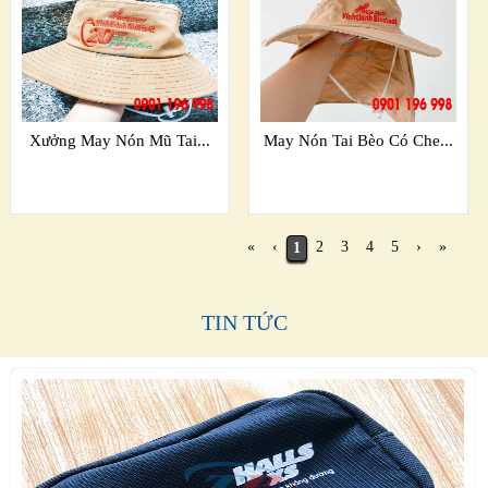
Xưởng May Nón Mũ Tai...
May Nón Tai Bèo Có Che...
«
‹
2
3
4
5
›
»
1
TIN TỨC