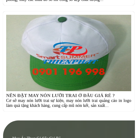
NÊN ĐẶT MAY NÓN LƯỠI TRAI Ở ĐÂU GIÁ RẺ ?
Cơ sở may nón lưỡi trai sự kiện, may nón lưỡi trai quảng cáo in logo
làm quà tặng khách hàng, cung cấp mũ nón kết, sản xuất...