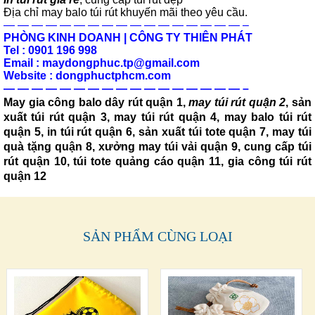
Địa chỉ may balo túi rút khuyến mãi theo yêu cầu.
— — — — — — — — — — — — — — — — — –
PHÒNG KINH DOANH | CÔNG TY THIÊN PHÁT
Tel : 0901 196 998
Email : maydongphuc.tp@gmail.com
Website : dongphuctphcm.com
— — — — — — — — — — — — — — — — — –
May gia công balo dây rút qu
ận 1,
may túi rút quận 2
,
sản
xuất túi rút quận 3, may túi rút quận 4, may balo túi rút
quận 5, in túi rút quận 6, sản xuất túi tote quận 7, may túi
quà tặng quận 8, xưởng may túi vải quận 9, cung cấp túi
rút quận 10, túi tote quảng cáo quận 11, gia công túi rút
quận 12
SẢN PHẨM CÙNG LOẠI