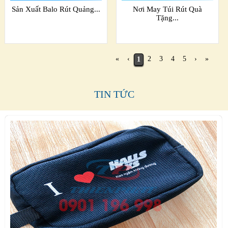
Sản Xuất Balo Rút Quảng...
Nơi May Túi Rút Quà
Tặng...
«
‹
2
3
4
5
›
»
1
TIN TỨC