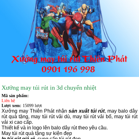
Xưởng may túi rút in 3d chuyển nhiệt
Mã sản phẩm:
Liên hệ
Lượt xem:
15099 lượt
Xưởng may Thiên Phát n
hận
sản xuất túi rút
,
may balo dây
rút quà tặng, may túi rút vải dù, may túi rút vải bố, may túi rút
vải xi cao cấp.
Thiết kế và in logo lên balo dây rút theo yêu cầu.
May túi rút quà tặng sự kiện đẹp
In túi rút giá rẻ
, cung cấp túi rút đẹp