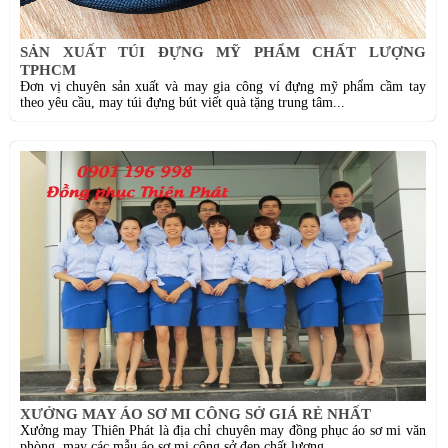
SẢN XUẤT TÚI ĐỰNG MỸ PHẨM CHẤT LƯỢNG
TPHCM
Đơn vị chuyên sản xuất và may gia công ví đựng mỹ phẩm cầm tay
theo yêu cầu, may túi đựng bút viết quà tặng trung tâm...
XƯỞNG MAY ÁO SƠ MI CÔNG SỞ GIÁ RẺ NHẤT
Xưởng may Thiên Phát là địa chỉ chuyên may đồng phục áo sơ mi văn
phòng, may các mẫu áo sơ mi công sở đẹp chất lượng...