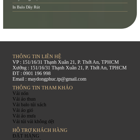
In Balo Dây Rút
THÔNG TIN LIÊN HỆ
VP : 151/16/31 Thạnh Xuân 21, P. Thới An, TPHCM
Xưởng : 151/16/31 Thạnh Xuân 21, P. Thới An, TPHCM
ĐT : 0901 196 998
Email : maydongphuc.tp@gmail.com
THÔNG TIN THAM KHẢO
Vải nón
Vải áo thun
Vải balo túi xách
Vải áo gió
Vải áo mưa
Vải túi vải không dệt
HỖ TRỢ KHÁCH HÀNG
ĐẶT HÀNG