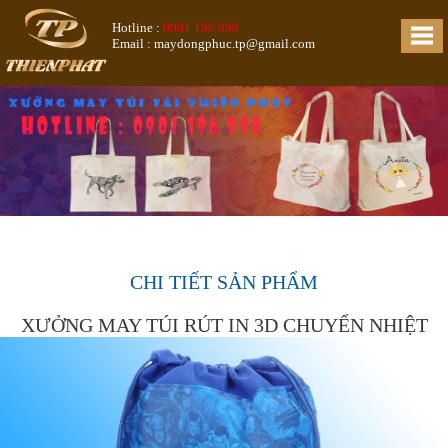
Hotline :
0901 196 998
Email : maydongphuc.tp@gmail.com
CHI TIẾT SẢN PHẨM
XƯỞNG MAY TÚI RÚT IN 3D CHUYỂN NHIỆT