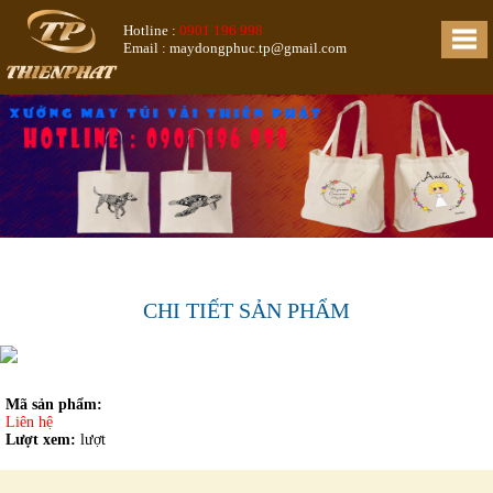
Hotline :
0901 196 998
Email : maydongphuc.tp@gmail.com
CHI TIẾT SẢN PHẨM
Mã sản phẩm:
Liên hệ
Lượt xem:
lượt