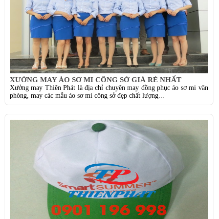
XƯỞNG MAY ÁO SƠ MI CÔNG SỞ GIÁ RẺ NHẤT
Xưởng may Thiên Phát là địa chỉ chuyên may đồng phục áo sơ mi văn
phòng, may các mẫu áo sơ mi công sở đẹp chất lượng...