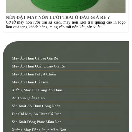
NÊN ĐẶT MAY NÓN LƯỠI TRAI Ở ĐÂU GIÁ RẺ ?
Cơ sở may nón lưỡi trai sự kiện, may nón lưỡi trai quảng cáo in logo
làm quà tặng khách hàng, cung cấp mũ nón kết, sản xuất...
May Áo Thun Cá Sấu Giá Rẻ
May Áo Thun Quảng Cáo Giá Rẻ
May Áo Thun Poly 4 Chiều
May Áo Thun Cổ Tròn
Xưởng May Gia Công Áo Thun
Áo Thun Quảng Cáo
Sản Xuất Áo Thun Công Nhân
Địa Chỉ May Áo Thun Cổ Tròn
Sản Xuất Đồng Phục Mầm Non
Xưởng May Đồng Phục Mầm Non