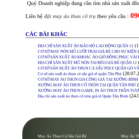
Quý Doanh nghiệp đang cần tìm nhà sản xuất đồ
09
Liên hệ
đặt may áo thun cổ trụ
theo yêu cầu :
CÁC BÀI KHÁC
(1
ĐỊA CHỈ SẢN XUẤT ÁO BẢO HỘ LAO ĐỘNG QUẬN 12
(
CƠ SỞ MAY NÓN MŨ LƯỠI TRAI GIÁ RẺ CHO SỰ KIỆN
CƠ SỞ SẢN XUẤT ÁO KHOÁC ÁO GIÓ ĐỒNG PHỤC VẢI 
ĐỊA CHỈ SẢN XUẤT MŨ NÓN TAI BÈO GIÁ RẺ QUẬN 12
CƠ SỞ SẢN XUẤT ÁO THUN CÁ SẤU POLY QUẬN GÒ V
(28.07.
Cơ sở sản xuất áo thun cá sấu giá rẻ quận Tân Phú
CƠ SỞ MAY ÁO THUN GIA CÔNG GIÁ TẠI XƯỞNG BÌN
(
XƯỞNG MAY ÁO THUN CỔ TRÒN TẠI QUẬN TÂN PHÚ
XƯỞNG MAY ÁO THUN GAME, IN ÁO THUN THẦN TƯỢ
(24.
Địa chỉ sản xuất áo thun cổ tròn giá rẻ Quận Tân Bình
May Áo Thun Cá Sấu Giá Rẻ
May Áo Th