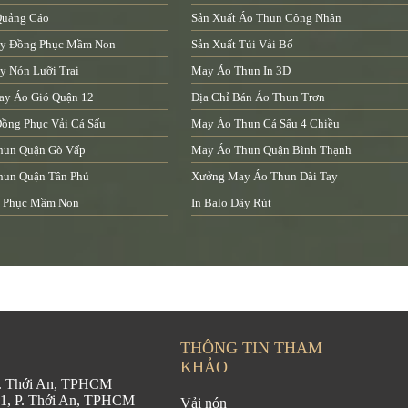
Quảng Cáo
Sản Xuất Áo Thun Công Nhân
y Đồng Phục Mầm Non
Sản Xuất Túi Vải Bố
 Nón Lưỡi Trai
May Áo Thun In 3D
ay Áo Gió Quận 12
Địa Chỉ Bán Áo Thun Trơn
ồng Phục Vải Cá Sấu
May Áo Thun Cá Sấu 4 Chiều
hun Quận Gò Vấp
May Áo Thun Quận Bình Thạnh
hun Quận Tân Phú
Xưởng May Áo Thun Dài Tay
 Phục Mầm Non
In Balo Dây Rút
THÔNG TIN THAM
KHẢO
 P. Thới An, TPHCM
21, P. Thới An, TPHCM
Vải nón