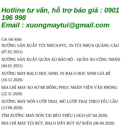
Hotline tư vấn, hỗ trợ báo giá : 0901
196 998
Email :
xuongmaytui@gmail.com
Các bài khác
XƯỞNG SẢN XUẤT TÚI NHỰA PVC, IN TÚI NHỰA QUẢNG CÁO
(07.02.2021)
XƯỞNG SẢN XUẤT QUẦN ÁO BẢO HỘ - QUẦN ÁO CÔNG NHÂN
(04.01.2021)
XƯỞNG MAY BALO HỌC SINH, IN BALO HỌC SINH GIÁ RẺ
(16.12.2020)
ĐỊA CHỈ MAY ÁO SƠ MI ĐỒNG PHỤC NHÂN VIÊN VĂN PHÒNG
(22.11.2020)
XƯỞNG MAY NÓN LƯỠI TRAI, MŨ LƯỠI TRAI THEO YÊU CẦU
(13.09.2020)
TÌM XƯỞNG MAY NÓN TAI BÈO THÊU LOGO
(07.04.2020)
ĐỊA CHỈ MAY TÚI RÚT, BALO DÂY RÚT SỰ KIỆN
(06.04.2020)