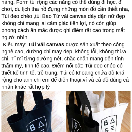
nàng, Form túi rộng các nàng có thể dùng đi học, đi
chơi, du lịch tha hồ đựng những món đồ cần thiết nha,
Túi đeo chéo ,túi Bao Tử vải canvas dày dặn nữ đẹp
không chỉ mang lại cảm giác tiện lợi, nó còn giúp
phong cách ăn măc được ghi điểm rất cao trong mắt
người nhìn
Kiểu may:
Túi vải canvas
được sản xuất theo công
nghệ cao, đường chỉ may đẹp, không lỗi, không thừa
chỉ. Tỉ mỉ từng đường nét, chắc chắn mang đến tính
thẩm mỹ, tinh tế cao. Điểm nổi bật: Túi đeo chéo có
thiết kế tinh tế, trẻ trung. Túi có khoang chứa đồ khá
rộng cho anh chị em để điện thoại,ví và cả đồ dùng cá
nhân khác rất hợp lý