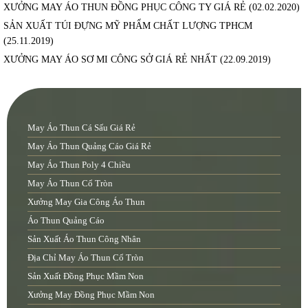
XƯỞNG MAY ÁO THUN ĐỒNG PHỤC CÔNG TY GIÁ RẺ
(02.02.2020)
SẢN XUẤT TÚI ĐỰNG MỸ PHẨM CHẤT LƯỢNG TPHCM
(25.11.2019)
XƯỞNG MAY ÁO SƠ MI CÔNG SỞ GIÁ RẺ NHẤT
(22.09.2019)
May Áo Thun Cá Sấu Giá Rẻ
May Áo Thun Quảng Cáo Giá Rẻ
May Áo Thun Poly 4 Chiều
May Áo Thun Cổ Tròn
Xưởng May Gia Công Áo Thun
Áo Thun Quảng Cáo
Sản Xuất Áo Thun Công Nhân
Địa Chỉ May Áo Thun Cổ Tròn
Sản Xuất Đồng Phục Mầm Non
Xưởng May Đồng Phục Mầm Non