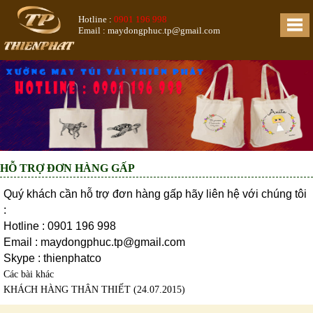
Hotline :
0901 196 998
Email : maydongphuc.tp@gmail.com
HỖ TRỢ ĐƠN HÀNG GẤP
Quý khách cần hỗ trợ đơn hàng gấp hãy liên hệ với chúng tôi
:
Hotline : 0901 196 998
Email :
maydongphuc.tp@gmail.com
Skype : thienphatco
Các bài khác
KHÁCH HÀNG THÂN THIẾT
(24.07.2015)