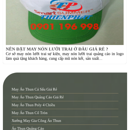
NÊN ĐẶT MAY NÓN LƯỠI TRAI Ở ĐÂU GIÁ RẺ ?
Cơ sở may nón lưỡi trai sự kiện, may nón lưỡi trai quảng cáo in logo
làm quà tặng khách hàng, cung cấp mũ nón kết, sản xuất...
May Áo Thun Cá Sấu Giá Rẻ
May Áo Thun Quảng Cáo Giá Rẻ
May Áo Thun Poly 4 Chiều
May Áo Thun Cổ Tròn
Xưởng May Gia Công Áo Thun
Áo Thun Quảng Cáo